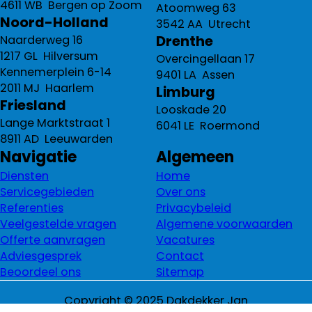
4611 WB Bergen op Zoom
Atoomweg 63
Noord-Holland
3542 AA Utrecht
Drenthe
Naarderweg 16
1217 GL Hilversum
Overcingellaan 17
Kennemerplein 6-14
9401 LA Assen
2011 MJ Haarlem
Limburg
Friesland
Looskade 20
Lange Marktstraat 1
6041 LE Roermond
8911 AD Leeuwarden
Navigatie
Algemeen
Diensten
Home
Servicegebieden
Over ons
Referenties
Privacybeleid
Veelgestelde vragen
Algemene voorwaarden
Offerte aanvragen
Vacatures
Adviesgesprek
Contact
Beoordeel ons
Sitemap
Copyright © 2025 Dakdekker Jan