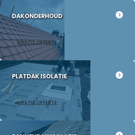
hebben Jan
meteen
DAKONDERHOUD
gevraagd
eens naar
ons
garagedak te
GRATIS OFFERTE
kijken want
dat ligt er al
18 jaar op.
Hoewel het
volgens Jan
PLATDAK ISOLATIE
nog in
redelijke
staat is
hebben wij
GRATIS OFFERTE
besloten
toch over te
gaan tot
preventieve