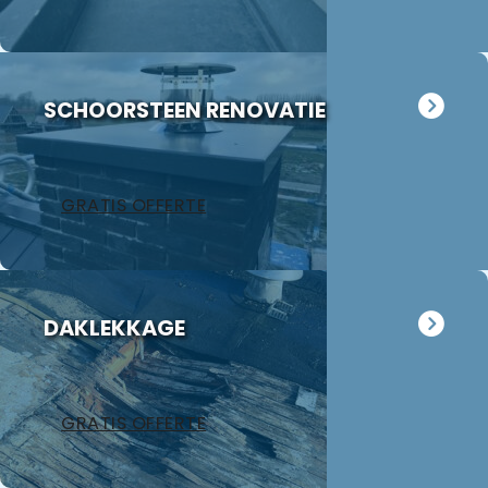
Inmiddels is
de opdracht
tot volle
tevredenheid
uitgevoerd
SCHOORSTEEN RENOVATIE
binnen de
afgesproken
termijn
GRATIS OFFERTE
waarbij ons
vooral de
nette manier
van werken
opviel, alle
DAKLEKKAGE
afval werd
keurig
afgevoerd en
de
GRATIS OFFERTE
schoorsteen
oogt weer als
nieuw. Wij