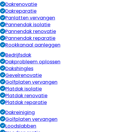
Dakrenovatie
Dakreparatie
Panlatten vervangen
Pannendak isolatie
Pannendak renovatie
Pannendak reparatie
Rookkanaal aanleggen
Bedrijfsdak
Dakprobleem oplossen
Dakshingles
Gevelrenovatie
Golfplaten vervangen
Platdak isolatie
Platdak renovatie
Platdak reparatie
Dakreiniging
Golfplaten vervangen
Loodslabben