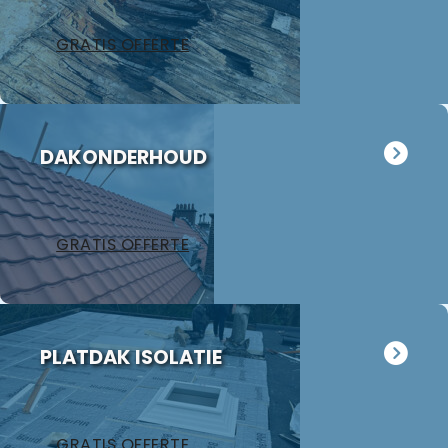
afgevoerd en
de
GRATIS OFFERTE
schoorsteen
oogt weer als
nieuw. Wij
hebben Jan
meteen
DAKONDERHOUD
gevraagd
eens naar
ons
garagedak te
GRATIS OFFERTE
kijken want
dat ligt er al
18 jaar op.
Hoewel het
volgens Jan
PLATDAK ISOLATIE
nog in
redelijke
staat is
hebben wij
GRATIS OFFERTE