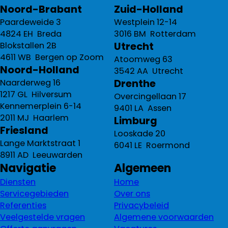
Noord-Brabant
Zuid-Holland
Paardeweide 3
Westplein 12-14
4824 EH Breda
3016 BM Rotterdam
Utrecht
Blokstallen 2B
4611 WB Bergen op Zoom
Atoomweg 63
Noord-Holland
3542 AA Utrecht
Drenthe
Naarderweg 16
1217 GL Hilversum
Overcingellaan 17
Kennemerplein 6-14
9401 LA Assen
2011 MJ Haarlem
Limburg
Friesland
Looskade 20
Lange Marktstraat 1
6041 LE Roermond
8911 AD Leeuwarden
Navigatie
Algemeen
Diensten
Home
Servicegebieden
Over ons
Referenties
Privacybeleid
Veelgestelde vragen
Algemene voorwaarden