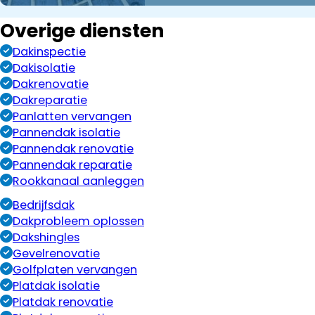
Overige diensten
Dakinspectie
Dakisolatie
Dakrenovatie
Dakreparatie
Panlatten vervangen
Pannendak isolatie
Pannendak renovatie
Pannendak reparatie
Rookkanaal aanleggen
Bedrijfsdak
Dakprobleem oplossen
Dakshingles
Gevelrenovatie
Golfplaten vervangen
Platdak isolatie
Platdak renovatie