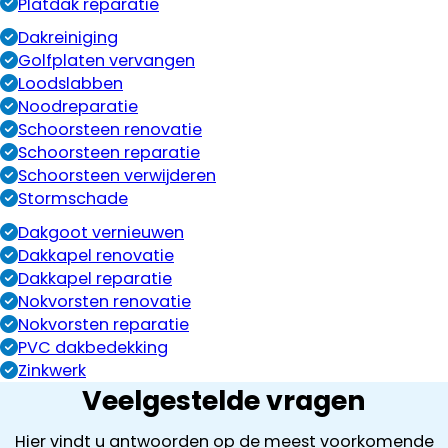
Platdak reparatie
Dakreiniging
Golfplaten vervangen
Loodslabben
Noodreparatie
Schoorsteen renovatie
Schoorsteen reparatie
Schoorsteen verwijderen
Stormschade
Dakgoot vernieuwen
Dakkapel renovatie
Dakkapel reparatie
Nokvorsten renovatie
Nokvorsten reparatie
PVC dakbedekking
Zinkwerk
Veelgestelde vragen
Hier vindt u antwoorden op de meest voorkomende