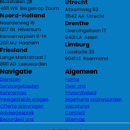
Utrecht
Blokstallen 2B
4611 WB Bergen op Zoom
Atoomweg 63
Noord-Holland
3542 AA Utrecht
Drenthe
Naarderweg 16
1217 GL Hilversum
Overcingellaan 17
Kennemerplein 6-14
9401 LA Assen
2011 MJ Haarlem
Limburg
Friesland
Looskade 20
Lange Marktstraat 1
6041 LE Roermond
8911 AD Leeuwarden
Navigatie
Algemeen
Diensten
Home
Servicegebieden
Over ons
Referenties
Privacybeleid
Veelgestelde vragen
Algemene voorwaarden
Offerte aanvragen
Vacatures
Adviesgesprek
Contact
Beoordeel ons
Sitemap