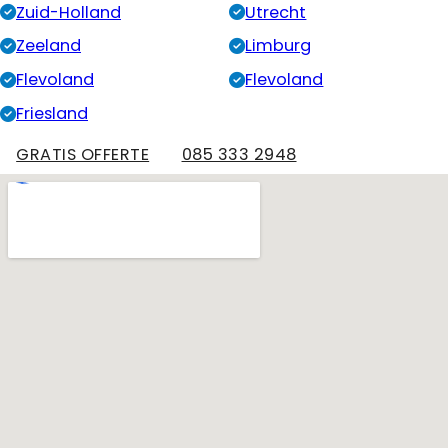
Zuid-Holland
Utrecht
oogt weer als
nieuw. Wij
Zeeland
Limburg
hebben Jan
Flevoland
Flevoland
meteen
gevraagd
Friesland
eens naar
GRATIS OFFERTE
085 333 2948
ons
garagedak te
kijken want
dat ligt er al
18 jaar op.
Hoewel het
volgens Jan
nog in
redelijke
staat is
hebben wij
besloten
toch over te