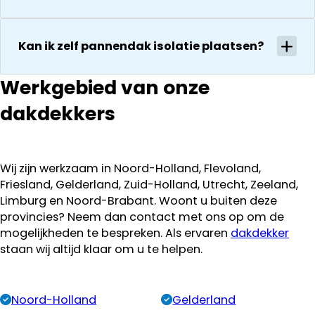
en snelle
vanwege zijn
service
presentatie.
Inmiddels is
Kan ik zelf pannendak isolatie plaatsen?
de opdracht
tot volle
Werkgebied van onze
tevredenheid
uitgevoerd
dakdekkers
binnen de
afgesproken
termijn
waarbij ons
Wij zijn werkzaam in Noord-Holland, Flevoland,
vooral de
Friesland, Gelderland, Zuid-Holland, Utrecht, Zeeland,
nette manier
Limburg en Noord-Brabant. Woont u buiten deze
van werken
provincies? Neem dan contact met ons op om de
opviel, alle
mogelijkheden te bespreken. Als ervaren
dakdekker
afval werd
staan wij altijd klaar om u te helpen.
keurig
afgevoerd en
de
Noord-Holland
Gelderland
schoorsteen