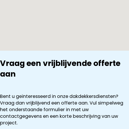
gaan tot
preventieve
vervanging.
Ook deze
opdracht zal
hij nog voor
de komende
winter
uitvoeren.
Vraag een vrijblijvende offerte
Kortom
professionele
aan
en
aangename
mensen om
opdrachten
Bent u geïnteresseerd in onze dakdekkersdiensten?
aan te
Vraag dan vrijblijvend een offerte aan. Vul simpelweg
gunnen!
het onderstaande formulier in met uw
contactgegevens en een korte beschrijving van uw
project.