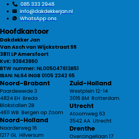
085 333 2948
info@dakdekkerjan.nl
WhatsApp ons
Hoofdkantoor
Dakdekker Jan
Van Asch van Wijckstraat 55
3811 LP Amersfoort
KvK: 93843860
BTW nummer: NL005047613B51
IBAN: NL64 INGB 0105 2342 65
Noord-Brabant
Zuid-Holland
Paardeweide 3
Westplein 12-14
4824 EH Breda
3016 BM Rotterdam
Utrecht
Blokstallen 2B
4611 WB Bergen op Zoom
Atoomweg 63
Noord-Holland
3542 AA Utrecht
Drenthe
Naarderweg 16
1217 GL Hilversum
Overcingellaan 17