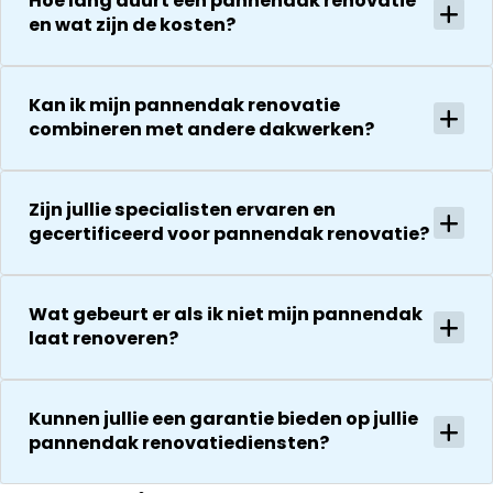
Hoe lang duurt een pannendak renovatie
bedanken
en offerte uit
en wat zijn de kosten?
voor de
te brengen.
uitvoering en
Hoewel wij
zijn
meerdere
Kan ik mijn pannendak renovatie
vriendelijkheid
offertes
combineren met andere dakwerken?
Het is nog
hadden
steeds
aangevraagd
droog!!! Dus
hebben wij
Zijn jullie specialisten ervaren en
zeker een 5
eigenlijk
gecertificeerd voor pannendak renovatie?
sterren revie
meteen
waard door
besloten Jan
zijn
de opdracht
Wat gebeurt er als ik niet mijn pannendak
vakkundighei
te gunnen
laat renoveren?
en snelle
vanwege zijn
service
presentatie.
Inmiddels is
Kunnen jullie een garantie bieden op jullie
de opdracht
pannendak renovatiediensten?
tot volle
tevredenheid