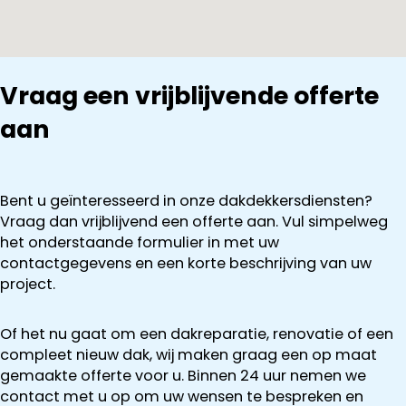
de komende
winter
uitvoeren.
Kortom
professionele
Vraag een vrijblijvende offerte
en
aan
aangename
mensen om
opdrachten
aan te
Bent u geïnteresseerd in onze dakdekkersdiensten?
gunnen!
Vraag dan vrijblijvend een offerte aan. Vul simpelweg
het onderstaande formulier in met uw
contactgegevens en een korte beschrijving van uw
project.
Of het nu gaat om een dakreparatie, renovatie of een
compleet nieuw dak, wij maken graag een op maat
gemaakte offerte voor u. Binnen 24 uur nemen we
contact met u op om uw wensen te bespreken en