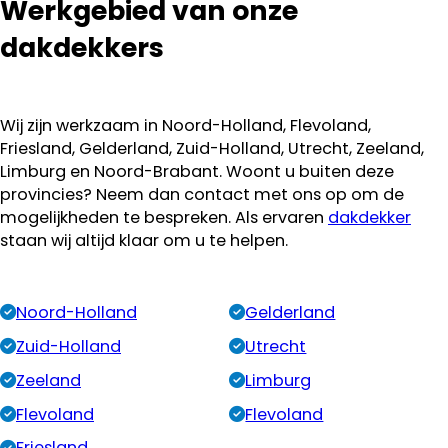
uitgevoerd
Werkgebied van onze
binnen de
dakdekkers
afgesproken
termijn
waarbij ons
vooral de
Wij zijn werkzaam in Noord-Holland, Flevoland,
nette manier
Friesland, Gelderland, Zuid-Holland, Utrecht, Zeeland,
van werken
Limburg en Noord-Brabant. Woont u buiten deze
opviel, alle
provincies? Neem dan contact met ons op om de
afval werd
mogelijkheden te bespreken. Als ervaren
dakdekker
keurig
staan wij altijd klaar om u te helpen.
afgevoerd en
de
schoorsteen
Noord-Holland
Gelderland
oogt weer als
Zuid-Holland
Utrecht
nieuw. Wij
hebben Jan
Zeeland
Limburg
meteen
Flevoland
Flevoland
gevraagd
eens naar
Friesland