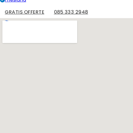
ons
garagedak te
GRATIS OFFERTE
085 333 2948
kijken want
dat ligt er al
18 jaar op.
Hoewel het
volgens Jan
nog in
redelijke
staat is
hebben wij
besloten
toch over te
gaan tot
preventieve
vervanging.
Ook deze
opdracht zal
hij nog voor