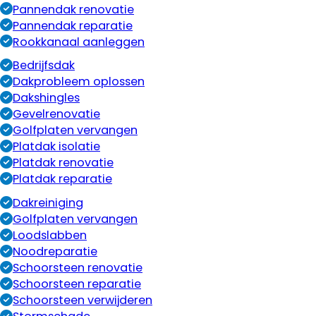
Pannendak renovatie
Pannendak reparatie
Rookkanaal aanleggen
Bedrijfsdak
Dakprobleem oplossen
Dakshingles
Gevelrenovatie
Golfplaten vervangen
Platdak isolatie
Platdak renovatie
Platdak reparatie
Dakreiniging
Golfplaten vervangen
Loodslabben
Noodreparatie
Schoorsteen renovatie
Schoorsteen reparatie
Schoorsteen verwijderen