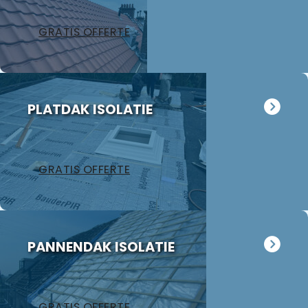
ons
garagedak te
GRATIS OFFERTE
kijken want
dat ligt er al
18 jaar op.
Hoewel het
volgens Jan
PLATDAK ISOLATIE
nog in
redelijke
staat is
hebben wij
GRATIS OFFERTE
besloten
toch over te
gaan tot
preventieve
PANNENDAK ISOLATIE
vervanging.
Ook deze
opdracht zal
hij nog voor
GRATIS OFFERTE