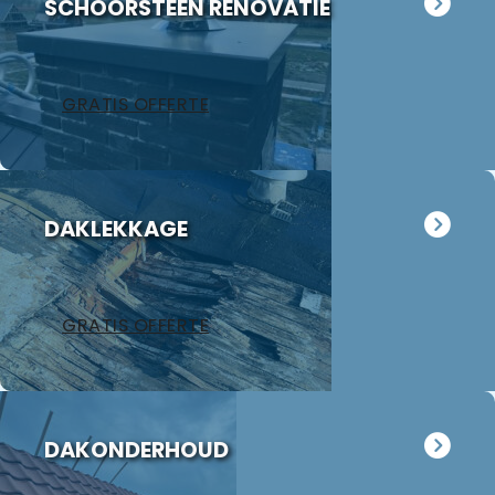
uitgevoerd
SCHOORSTEEN RENOVATIE
binnen de
afgesproken
termijn
GRATIS OFFERTE
waarbij ons
vooral de
nette manier
van werken
opviel, alle
DAKLEKKAGE
afval werd
keurig
afgevoerd en
de
GRATIS OFFERTE
schoorsteen
oogt weer als
nieuw. Wij
hebben Jan
meteen
DAKONDERHOUD
gevraagd
eens naar