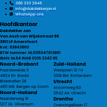
085 333 2948
info@dakdekkerjan.nl
WhatsApp ons
Hoofdkantoor
Dakdekker Jan
Van Asch van Wijckstraat 55
3811 LP Amersfoort
KvK: 93843860
BTW nummer: NL005047613B51
IBAN: NL64 INGB 0105 2342 65
Noord-Brabant
Zuid-Holland
Paardeweide 3
Westplein 12-14
4824 EH Breda
3016 BM Rotterdam
Utrecht
Blokstallen 2B
4611 WB Bergen op Zoom
Atoomweg 63
Noord-Holland
3542 AA Utrecht
Drenthe
Naarderweg 16
1217 GL Hilversum
Overcingellaan 17