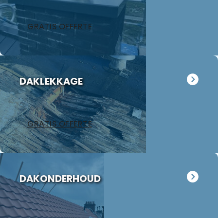
afgesproken
termijn
GRATIS OFFERTE
waarbij ons
vooral de
nette manier
van werken
opviel, alle
DAKLEKKAGE
afval werd
keurig
afgevoerd en
de
GRATIS OFFERTE
schoorsteen
oogt weer als
nieuw. Wij
hebben Jan
meteen
DAKONDERHOUD
gevraagd
eens naar
ons
garagedak te