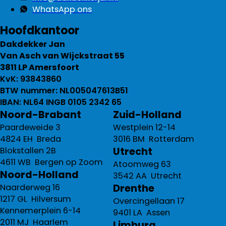
WhatsApp ons
Hoofdkantoor
Dakdekker Jan
Van Asch van Wijckstraat 55
3811 LP Amersfoort
KvK: 93843860
BTW nummer: NL005047613B51
IBAN: NL64 INGB 0105 2342 65
Noord-Brabant
Zuid-Holland
Paardeweide 3
Westplein 12-14
4824 EH Breda
3016 BM Rotterdam
Utrecht
Blokstallen 2B
4611 WB Bergen op Zoom
Atoomweg 63
Noord-Holland
3542 AA Utrecht
Drenthe
Naarderweg 16
1217 GL Hilversum
Overcingellaan 17
Kennemerplein 6-14
9401 LA Assen
2011 MJ Haarlem
Limburg