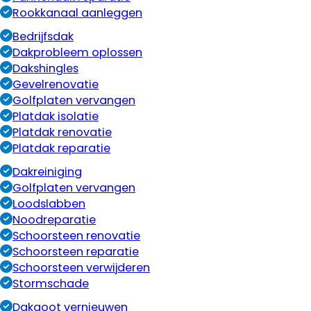
Rookkanaal aanleggen
Bedrijfsdak
Dakprobleem oplossen
Dakshingles
Gevelrenovatie
Golfplaten vervangen
Platdak isolatie
Platdak renovatie
Platdak reparatie
Dakreiniging
Golfplaten vervangen
Loodslabben
Noodreparatie
Schoorsteen renovatie
Schoorsteen reparatie
Schoorsteen verwijderen
Stormschade
Dakgoot vernieuwen