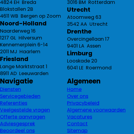
4824 EH Breda
3016 BM Rotterdam
Utrecht
Blokstallen 2B
4611 WB Bergen op Zoom
Atoomweg 63
Noord-Holland
3542 AA Utrecht
Drenthe
Naarderweg 16
1217 GL Hilversum
Overcingellaan 17
Kennemerplein 6-14
9401 LA Assen
2011 MJ Haarlem
Limburg
Friesland
Looskade 20
Lange Marktstraat 1
6041 LE Roermond
8911 AD Leeuwarden
Navigatie
Algemeen
Diensten
Home
Servicegebieden
Over ons
Referenties
Privacybeleid
Veelgestelde vragen
Algemene voorwaarden
Offerte aanvragen
Vacatures
Adviesgesprek
Contact
Beoordeel ons
Sitemap