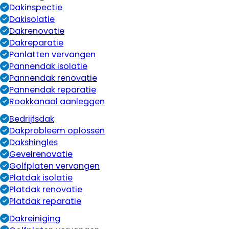
Dakinspectie
Dakisolatie
Dakrenovatie
Dakreparatie
Panlatten vervangen
Pannendak isolatie
Pannendak renovatie
Pannendak reparatie
Rookkanaal aanleggen
Bedrijfsdak
Dakprobleem oplossen
Dakshingles
Gevelrenovatie
Golfplaten vervangen
Platdak isolatie
Platdak renovatie
Platdak reparatie
Dakreiniging