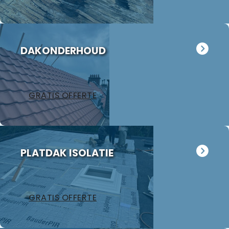
oogt weer als
nieuw. Wij
hebben Jan
meteen
DAKONDERHOUD
gevraagd
eens naar
ons
garagedak te
GRATIS OFFERTE
kijken want
dat ligt er al
18 jaar op.
Hoewel het
volgens Jan
PLATDAK ISOLATIE
nog in
redelijke
staat is
hebben wij
GRATIS OFFERTE
besloten
toch over te