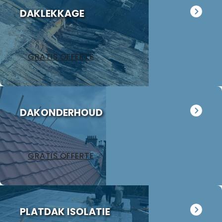
opviel, alle
DAKLEKKAGE
afval werd
keurig
afgevoerd en
de
GRATIS OFFERTE
schoorsteen
oogt weer als
nieuw. Wij
hebben Jan
meteen
DAKONDERHOUD
gevraagd
eens naar
ons
garagedak te
GRATIS OFFERTE
kijken want
dat ligt er al
18 jaar op.
Hoewel het
volgens Jan
PLATDAK ISOLATIE
nog in