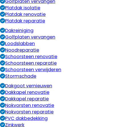
Golfplaten vervangen
Platdak isolatie
Platdak renovatie
Platdak reparatie
Dakreiniging
Golfplaten vervangen
Loodslabben
Noodreparatie
Schoorsteen renovatie
Schoorsteen reparatie
Schoorsteen verwijderen
Stormschade
Dakgoot vernieuwen
Dakkapel renovatie
Dakkapel reparatie
Nokvorsten renovatie
Nokvorsten reparatie
PVC dakbedekking
Zinkwerk