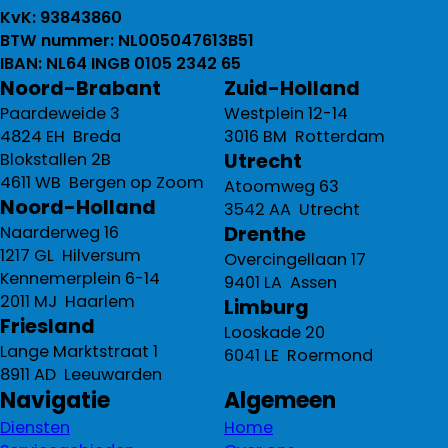
KvK: 93843860
BTW nummer: NL005047613B51
IBAN: NL64 INGB 0105 2342 65
Noord-Brabant
Zuid-Holland
Paardeweide 3
Westplein 12-14
4824 EH Breda
3016 BM Rotterdam
Utrecht
Blokstallen 2B
4611 WB Bergen op Zoom
Atoomweg 63
Noord-Holland
3542 AA Utrecht
Drenthe
Naarderweg 16
1217 GL Hilversum
Overcingellaan 17
Kennemerplein 6-14
9401 LA Assen
2011 MJ Haarlem
Limburg
Friesland
Looskade 20
Lange Marktstraat 1
6041 LE Roermond
8911 AD Leeuwarden
Navigatie
Algemeen
Diensten
Home