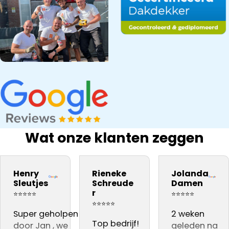
Wat onze klanten zeggen
materiaal. Zij
ervaring
Prima
Dakdekker Ja
Henry
Rieneke
Jolanda
vakmannen
daarom aan
kwaliteit.
gebeld, die
Sleutjes
Schreude
Damen
Harrie en Atill
iedereen
Vooral dat
reageerde
r
⭐⭐⭐⭐⭐
⭐⭐⭐⭐⭐
hebben
adviseren .👍👍👍
de
direct en een
⭐⭐⭐⭐⭐
voortreffelijke
dakinspectie
dag later sto
Super geholpen
2 weken
werk
live gevolgd
Jan al op het
Top bedrijf!
door Jan , we
geleden na