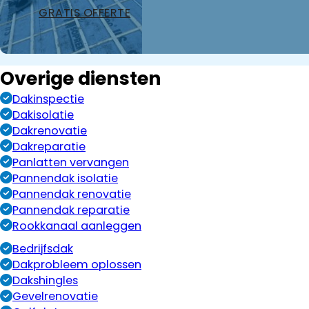
opdrachten
GRATIS OFFERTE
aan te
gunnen!
Overige diensten
Dakinspectie
Dakisolatie
Dakrenovatie
Dakreparatie
Panlatten vervangen
Pannendak isolatie
Pannendak renovatie
Pannendak reparatie
Rookkanaal aanleggen
Bedrijfsdak
Dakprobleem oplossen
Dakshingles
Gevelrenovatie